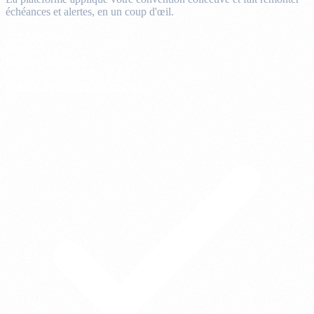
échéances et alertes, en un coup d'œil.
Léa Marchand
Syntec
Contrat CDI
signé
Avenant rémunération
à jour
Période d'essai
échéance 12 juil.