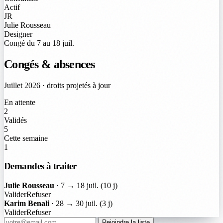
Actif
JR
Julie Rousseau
Designer
Congé du 7 au 18 juil.
Congés & absences
Juillet 2026 · droits projetés à jour
En attente
2
Validés
5
Cette semaine
1
Demandes à traiter
Julie Rousseau
· 7 → 18 juil.
(10 j)
Valider
Refuser
Karim Benali
· 28 → 30 juil.
(3 j)
Valider
Refuser
Rejoindre la liste