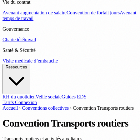
Vie du contrat
Avenant augmentation de salaire
Convention de forfait jours
Avenant
temps de travail
Gouvernance
Charte télétravail
Santé & Sécurité
Visite médicale d’embauche
Ressources
RH du quotidien
Veille sociale
Guides EDS
Tarifs
Connexion
Accueil
›
Conventions collectives
›
Convention Transports routiers
Convention Transports routiers
Transports routiers et activités auxiliaires