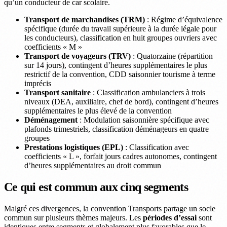
qu’un conducteur de car scolaire.
Transport de marchandises (TRM)
: Régime d’équivalence
spécifique (durée du travail supérieure à la durée légale pour
les conducteurs), classification en huit groupes ouvriers avec
coefficients « M »
Transport de voyageurs (TRV)
: Quatorzaine (répartition
sur 14 jours), contingent d’heures supplémentaires le plus
restrictif de la convention, CDD saisonnier tourisme à terme
imprécis
Transport sanitaire
: Classification ambulanciers à trois
niveaux (DEA, auxiliaire, chef de bord), contingent d’heures
supplémentaires le plus élevé de la convention
Déménagement
: Modulation saisonnière spécifique avec
plafonds trimestriels, classification déménageurs en quatre
groupes
Prestations logistiques (EPL)
: Classification avec
coefficients « L », forfait jours cadres autonomes, contingent
d’heures supplémentaires au droit commun
Ce qui est commun aux cinq segments
Malgré ces divergences, la convention Transports partage un socle
commun sur plusieurs thèmes majeurs. Les
périodes d’essai
sont
identiques entre segments et globalement plus favorables que le