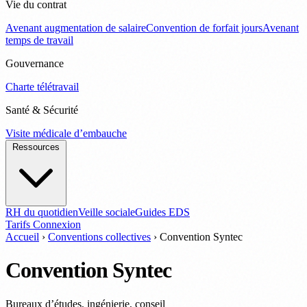
Vie du contrat
Avenant augmentation de salaire
Convention de forfait jours
Avenant
temps de travail
Gouvernance
Charte télétravail
Santé & Sécurité
Visite médicale d’embauche
Ressources
RH du quotidien
Veille sociale
Guides EDS
Tarifs
Connexion
Accueil
›
Conventions collectives
›
Convention Syntec
Convention Syntec
Bureaux d’études, ingénierie, conseil