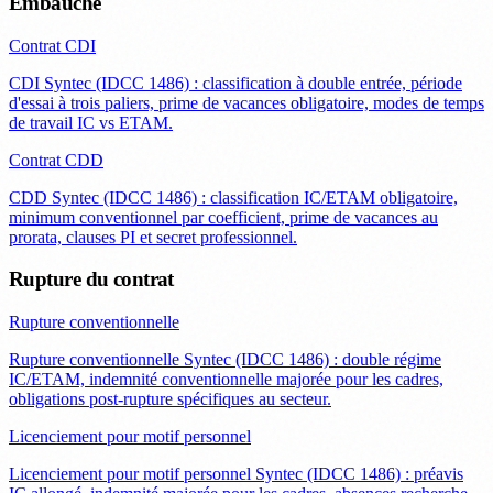
Embauche
Contrat CDI
CDI Syntec (IDCC 1486) : classification à double entrée, période
d'essai à trois paliers, prime de vacances obligatoire, modes de temps
de travail IC vs ETAM.
Contrat CDD
CDD Syntec (IDCC 1486) : classification IC/ETAM obligatoire,
minimum conventionnel par coefficient, prime de vacances au
prorata, clauses PI et secret professionnel.
Rupture du contrat
Rupture conventionnelle
Rupture conventionnelle Syntec (IDCC 1486) : double régime
IC/ETAM, indemnité conventionnelle majorée pour les cadres,
obligations post-rupture spécifiques au secteur.
Licenciement pour motif personnel
Licenciement pour motif personnel Syntec (IDCC 1486) : préavis