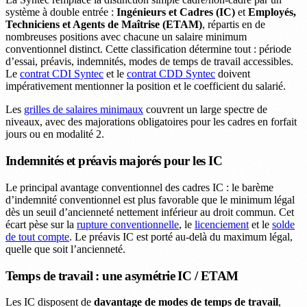
système à double entrée :
Ingénieurs et Cadres (IC)
et
Employés,
Techniciens et Agents de Maîtrise (ETAM)
, répartis en de
nombreuses positions avec chacune un salaire minimum
conventionnel distinct. Cette classification détermine tout : période
d’essai, préavis, indemnités, modes de temps de travail accessibles.
Le
contrat CDI Syntec
et le
contrat CDD Syntec
doivent
impérativement mentionner la position et le coefficient du salarié.
Les
grilles de salaires minimaux
couvrent un large spectre de
niveaux, avec des majorations obligatoires pour les cadres en forfait
jours ou en modalité 2.
Indemnités et préavis majorés pour les IC
Le principal avantage conventionnel des cadres IC : le barème
d’indemnité conventionnel est plus favorable que le minimum légal
dès un seuil d’ancienneté nettement inférieur au droit commun. Cet
écart pèse sur la
rupture conventionnelle
, le
licenciement
et le
solde
de tout compte
. Le préavis IC est porté au-delà du maximum légal,
quelle que soit l’ancienneté.
Temps de travail : une asymétrie IC / ETAM
Les IC disposent de
davantage de modes de temps de travail
,