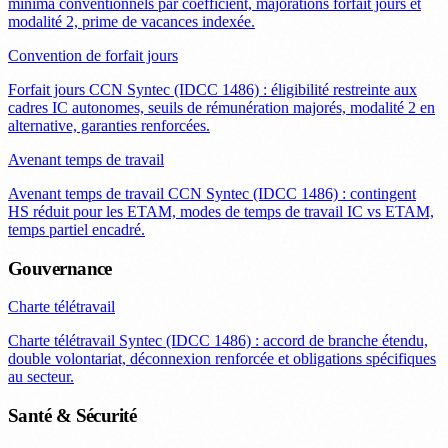
minima conventionnels par coefficient, majorations forfait jours et
modalité 2, prime de vacances indexée.
Convention de forfait jours
Forfait jours CCN Syntec (IDCC 1486) : éligibilité restreinte aux
cadres IC autonomes, seuils de rémunération majorés, modalité 2 en
alternative, garanties renforcées.
Avenant temps de travail
Avenant temps de travail CCN Syntec (IDCC 1486) : contingent
HS réduit pour les ETAM, modes de temps de travail IC vs ETAM,
temps partiel encadré.
Gouvernance
Charte télétravail
Charte télétravail Syntec (IDCC 1486) : accord de branche étendu,
double volontariat, déconnexion renforcée et obligations spécifiques
au secteur.
Santé & Sécurité