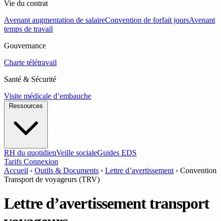
Vie du contrat
Avenant augmentation de salaire
Convention de forfait jours
Avenant
temps de travail
Gouvernance
Charte télétravail
Santé & Sécurité
Visite médicale d’embauche
Ressources
RH du quotidien
Veille sociale
Guides EDS
Tarifs
Connexion
Accueil
›
Outils & Documents
›
Lettre d’avertissement
›
Convention
Transport de voyageurs (TRV)
Lettre d’avertissement transport