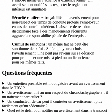
s’impose même en l’absence d’exigence légale. Un
avertissement notifié sans respecter le règlement
intérieur est annulable.
Sécurité routière = traçabilité
: un avertissement pour
non-respect des temps de conduite protège l’employeur
en cas de contrôle ultérieur. L’absence de réaction
disciplinaire face à des manquements récurrents
aggrave la responsabilité pénale de l’entreprise.
Cumul de sanctions
: un même fait ne peut être
sanctionné deux fois. Si l’employeur a choisi
l’avertissement, il ne peut pas revenir sur sa décision
pour prononcer une mise à pied ou un licenciement
pour les mêmes faits.
Questions fréquentes
Un entretien préalable est-il obligatoire avant un avertissement
dans le TRV ?
Un avertissement lié au non-respect du chronotachygraphe a-t-il
un traitement particulier ?
Un conducteur de car peut-il contester un avertissement plus
facilement qu'un sédentaire ?
Quel est le délai pour notifier un avertissement dans le transport