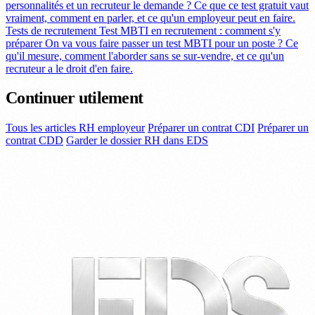
personnalités et un recruteur le demande ? Ce que ce test gratuit vaut
vraiment, comment en parler, et ce qu'un employeur peut en faire.
Tests de recrutement
Test MBTI en recrutement : comment s'y
préparer
On va vous faire passer un test MBTI pour un poste ? Ce
qu'il mesure, comment l'aborder sans se sur-vendre, et ce qu'un
recruteur a le droit d'en faire.
Continuer utilement
Tous les articles RH employeur
Préparer un contrat CDI
Préparer un
contrat CDD
Garder le dossier RH dans EDS