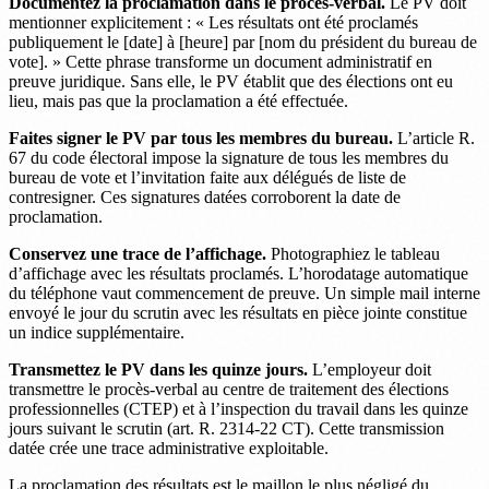
Documentez la proclamation dans le procès-verbal.
Le PV doit
mentionner explicitement : « Les résultats ont été proclamés
publiquement le [date] à [heure] par [nom du président du bureau de
vote]. » Cette phrase transforme un document administratif en
preuve juridique. Sans elle, le PV établit que des élections ont eu
lieu, mais pas que la proclamation a été effectuée.
Faites signer le PV par tous les membres du bureau.
L’article R.
67 du code électoral impose la signature de tous les membres du
bureau de vote et l’invitation faite aux délégués de liste de
contresigner. Ces signatures datées corroborent la date de
proclamation.
Conservez une trace de l’affichage.
Photographiez le tableau
d’affichage avec les résultats proclamés. L’horodatage automatique
du téléphone vaut commencement de preuve. Un simple mail interne
envoyé le jour du scrutin avec les résultats en pièce jointe constitue
un indice supplémentaire.
Transmettez le PV dans les quinze jours.
L’employeur doit
transmettre le procès-verbal au centre de traitement des élections
professionnelles (CTEP) et à l’inspection du travail dans les quinze
jours suivant le scrutin (art. R. 2314-22 CT). Cette transmission
datée crée une trace administrative exploitable.
La proclamation des résultats est le maillon le plus négligé du