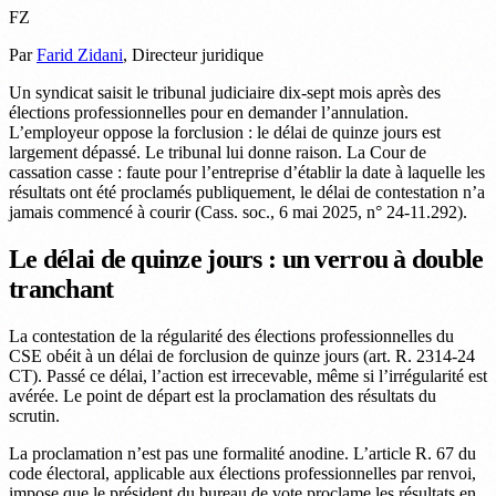
FZ
Par
Farid Zidani
, Directeur juridique
Un syndicat saisit le tribunal judiciaire dix-sept mois après des
élections professionnelles pour en demander l’annulation.
L’employeur oppose la forclusion : le délai de quinze jours est
largement dépassé. Le tribunal lui donne raison. La Cour de
cassation casse : faute pour l’entreprise d’établir la date à laquelle les
résultats ont été proclamés publiquement, le délai de contestation n’a
jamais commencé à courir (Cass. soc., 6 mai 2025, n° 24-11.292).
Le délai de quinze jours : un verrou à double
tranchant
La contestation de la régularité des élections professionnelles du
CSE obéit à un délai de forclusion de quinze jours (art. R. 2314-24
CT). Passé ce délai, l’action est irrecevable, même si l’irrégularité est
avérée. Le point de départ est la proclamation des résultats du
scrutin.
La proclamation n’est pas une formalité anodine. L’article R. 67 du
code électoral, applicable aux élections professionnelles par renvoi,
impose que le président du bureau de vote proclame les résultats en