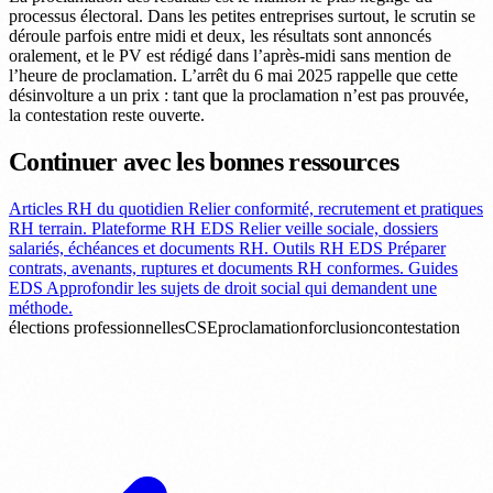
processus électoral. Dans les petites entreprises surtout, le scrutin se
déroule parfois entre midi et deux, les résultats sont annoncés
oralement, et le PV est rédigé dans l’après-midi sans mention de
l’heure de proclamation. L’arrêt du 6 mai 2025 rappelle que cette
désinvolture a un prix : tant que la proclamation n’est pas prouvée,
la contestation reste ouverte.
Continuer avec les bonnes ressources
Articles RH du quotidien
Relier conformité, recrutement et pratiques
RH terrain.
Plateforme RH EDS
Relier veille sociale, dossiers
salariés, échéances et documents RH.
Outils RH EDS
Préparer
contrats, avenants, ruptures et documents RH conformes.
Guides
EDS
Approfondir les sujets de droit social qui demandent une
méthode.
élections professionnelles
CSE
proclamation
forclusion
contestation