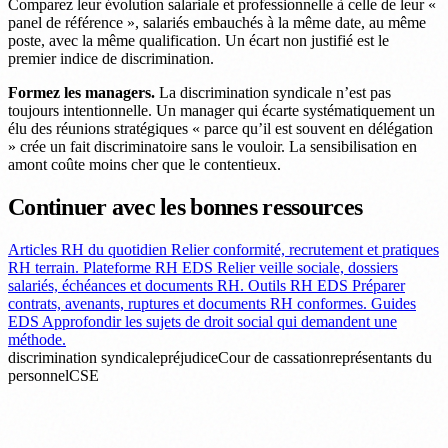
Comparez leur évolution salariale et professionnelle à celle de leur «
panel de référence », salariés embauchés à la même date, au même
poste, avec la même qualification. Un écart non justifié est le
premier indice de discrimination.
Formez les managers.
La discrimination syndicale n’est pas
toujours intentionnelle. Un manager qui écarte systématiquement un
élu des réunions stratégiques « parce qu’il est souvent en délégation
» crée un fait discriminatoire sans le vouloir. La sensibilisation en
amont coûte moins cher que le contentieux.
Continuer avec les bonnes ressources
Articles RH du quotidien
Relier conformité, recrutement et pratiques
RH terrain.
Plateforme RH EDS
Relier veille sociale, dossiers
salariés, échéances et documents RH.
Outils RH EDS
Préparer
contrats, avenants, ruptures et documents RH conformes.
Guides
EDS
Approfondir les sujets de droit social qui demandent une
méthode.
discrimination syndicale
préjudice
Cour de cassation
représentants du
personnel
CSE