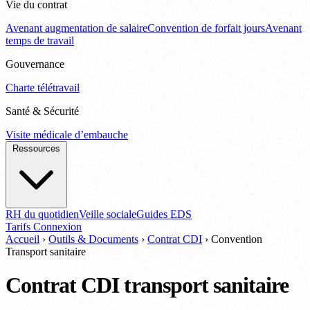
Vie du contrat
Avenant augmentation de salaire
Convention de forfait jours
Avenant
temps de travail
Gouvernance
Charte télétravail
Santé & Sécurité
Visite médicale d’embauche
Ressources
RH du quotidien
Veille sociale
Guides EDS
Tarifs
Connexion
Accueil
›
Outils & Documents
›
Contrat CDI
›
Convention
Transport sanitaire
Contrat CDI transport sanitaire