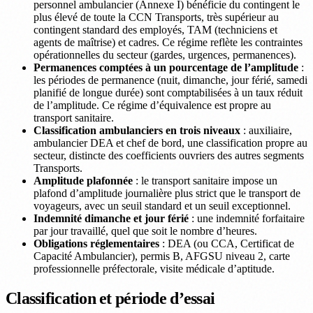
personnel ambulancier (Annexe I) bénéficie du contingent le
plus élevé de toute la CCN Transports, très supérieur au
contingent standard des employés, TAM (techniciens et
agents de maîtrise) et cadres. Ce régime reflète les contraintes
opérationnelles du secteur (gardes, urgences, permanences).
Permanences comptées à un pourcentage de l’amplitude
:
les périodes de permanence (nuit, dimanche, jour férié, samedi
planifié de longue durée) sont comptabilisées à un taux réduit
de l’amplitude. Ce régime d’équivalence est propre au
transport sanitaire.
Classification ambulanciers en trois niveaux
: auxiliaire,
ambulancier DEA et chef de bord, une classification propre au
secteur, distincte des coefficients ouvriers des autres segments
Transports.
Amplitude plafonnée
: le transport sanitaire impose un
plafond d’amplitude journalière plus strict que le transport de
voyageurs, avec un seuil standard et un seuil exceptionnel.
Indemnité dimanche et jour férié
: une indemnité forfaitaire
par jour travaillé, quel que soit le nombre d’heures.
Obligations réglementaires
: DEA (ou CCA, Certificat de
Capacité Ambulancier), permis B, AFGSU niveau 2, carte
professionnelle préfectorale, visite médicale d’aptitude.
Classification et période d’essai