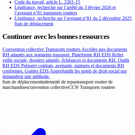
Code du travail, article L. 2261-15
Légifrance, recherche sur l’arrêté du 3 février 2026 et
l’avenant n°81 transports routiers
Légifrance, recherche sur l’avenant n°81 du 2 décembre 2025
frais de déplacement
Continuer avec les bonnes ressources
Convention collective Transports routiers
Accéder aux documents
RH adaptés aux segments transport.
Plateforme RH EDS
Relier
veille sociale, dossiers salariés, échéances et documents RH.
Outils
RH EDS
Préparer contrats, avenants, ruptures et documents RH
conformes.
Guides EDS
Approfondir les sujets de droit social qui
demandent une méthode.
frais de déplacement
indemnité de repas
transport routier de
marchandises
convention collective
CCN Transports routiers