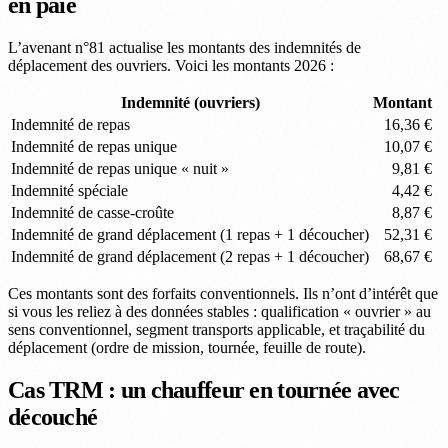
en paie
L’avenant n°81 actualise les montants des indemnités de
déplacement des ouvriers. Voici les montants 2026 :
Indemnité (ouvriers)
Montant
Indemnité de repas
16,36 €
Indemnité de repas unique
10,07 €
Indemnité de repas unique « nuit »
9,81 €
Indemnité spéciale
4,42 €
Indemnité de casse-croûte
8,87 €
Indemnité de grand déplacement (1 repas + 1 découcher)
52,31 €
Indemnité de grand déplacement (2 repas + 1 découcher)
68,67 €
Ces montants sont des forfaits conventionnels. Ils n’ont d’intérêt que
si vous les reliez à des données stables : qualification « ouvrier » au
sens conventionnel, segment transports applicable, et traçabilité du
déplacement (ordre de mission, tournée, feuille de route).
Cas TRM : un chauffeur en tournée avec
découché