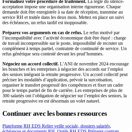
Formalisez votre procédure de traitement.
La règle du silence-
acceptation impose une organisation interne rigoureuse. Chaque
demande doit être enregistrée à sa date de réception, transmise au
service RH et traitée dans les deux mois. Mettez en place un suivi
des échéances, un refus tardif est inopposable.
Préparez vos arguments en cas de refus.
Le refus motivé par
l’incompatibilité avec l’activité économique doit être étayé : charge
de travail incompressible sur le poste, impossibilité de recruter un
complément à temps partiel, contrainte de continuité de service. Un
refus générique sera contesté devant les prud’hommes.
Négociez un accord collectif.
L’ANI de novembre 2024 encourage
les branches et les entreprises à négocier des accords sur l’emploi
des seniors intégrant la retraite progressive. Un accord collectif peut
préciser les modalités d’application, prévoir la surcotisation,
organiser le transfert progressif des compétences et fixer un cadre
pour le temps partiel de fin de carrière. Les entreprises de plus de
300 salariés ont l’obligation de négocier sur l’emploi des seniors, la
retraite progressive en est désormais un volet naturel.
Continuer avec les bonnes ressources
Plateforme RH EDS
Relier veille sociale, dossiers salariés,
échéances et documents RH.
Outils RH EDS
Préparer contrats,