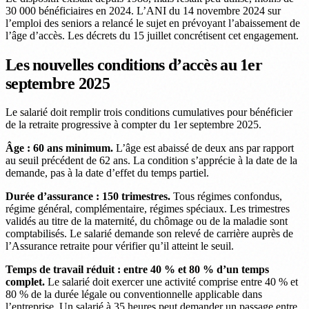
30 000 bénéficiaires en 2024. L’ANI du 14 novembre 2024 sur
l’emploi des seniors a relancé le sujet en prévoyant l’abaissement de
l’âge d’accès. Les décrets du 15 juillet concrétisent cet engagement.
Les nouvelles conditions d’accès au 1er
septembre 2025
Le salarié doit remplir trois conditions cumulatives pour bénéficier
de la retraite progressive à compter du 1er septembre 2025.
Âge : 60 ans minimum.
L’âge est abaissé de deux ans par rapport
au seuil précédent de 62 ans. La condition s’apprécie à la date de la
demande, pas à la date d’effet du temps partiel.
Durée d’assurance : 150 trimestres.
Tous régimes confondus,
régime général, complémentaire, régimes spéciaux. Les trimestres
validés au titre de la maternité, du chômage ou de la maladie sont
comptabilisés. Le salarié demande son relevé de carrière auprès de
l’Assurance retraite pour vérifier qu’il atteint le seuil.
Temps de travail réduit : entre 40 % et 80 % d’un temps
complet.
Le salarié doit exercer une activité comprise entre 40 % et
80 % de la durée légale ou conventionnelle applicable dans
l’entreprise. Un salarié à 35 heures peut demander un passage entre