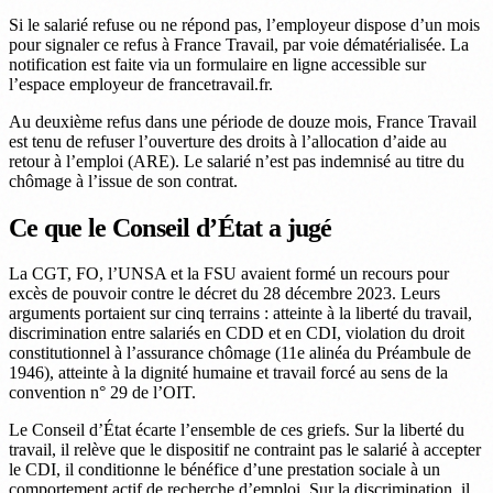
Si le salarié refuse ou ne répond pas, l’employeur dispose d’un mois
pour signaler ce refus à France Travail, par voie dématérialisée. La
notification est faite via un formulaire en ligne accessible sur
l’espace employeur de francetravail.fr.
Au deuxième refus dans une période de douze mois, France Travail
est tenu de refuser l’ouverture des droits à l’allocation d’aide au
retour à l’emploi (ARE). Le salarié n’est pas indemnisé au titre du
chômage à l’issue de son contrat.
Ce que le Conseil d’État a jugé
La CGT, FO, l’UNSA et la FSU avaient formé un recours pour
excès de pouvoir contre le décret du 28 décembre 2023. Leurs
arguments portaient sur cinq terrains : atteinte à la liberté du travail,
discrimination entre salariés en CDD et en CDI, violation du droit
constitutionnel à l’assurance chômage (11e alinéa du Préambule de
1946), atteinte à la dignité humaine et travail forcé au sens de la
convention n° 29 de l’OIT.
Le Conseil d’État écarte l’ensemble de ces griefs. Sur la liberté du
travail, il relève que le dispositif ne contraint pas le salarié à accepter
le CDI, il conditionne le bénéfice d’une prestation sociale à un
comportement actif de recherche d’emploi. Sur la discrimination, il