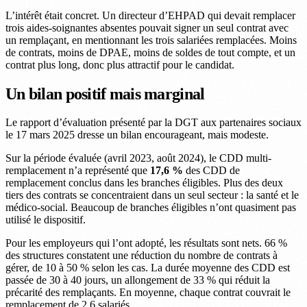
L’intérêt était concret. Un directeur d’EHPAD qui devait remplacer
trois aides-soignantes absentes pouvait signer un seul contrat avec
un remplaçant, en mentionnant les trois salariées remplacées. Moins
de contrats, moins de DPAE, moins de soldes de tout compte, et un
contrat plus long, donc plus attractif pour le candidat.
Un bilan positif mais marginal
Le rapport d’évaluation présenté par la DGT aux partenaires sociaux
le 17 mars 2025 dresse un bilan encourageant, mais modeste.
Sur la période évaluée (avril 2023, août 2024), le CDD multi-
remplacement n’a représenté que
17,6 %
des CDD de
remplacement conclus dans les branches éligibles. Plus des deux
tiers des contrats se concentraient dans un seul secteur : la santé et le
médico-social. Beaucoup de branches éligibles n’ont quasiment pas
utilisé le dispositif.
Pour les employeurs qui l’ont adopté, les résultats sont nets. 66 %
des structures constatent une réduction du nombre de contrats à
gérer, de 10 à 50 % selon les cas. La durée moyenne des CDD est
passée de 30 à 40 jours, un allongement de 33 % qui réduit la
précarité des remplaçants. En moyenne, chaque contrat couvrait le
remplacement de 2,6 salariés.