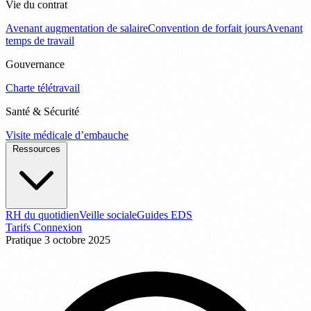
Vie du contrat
Avenant augmentation de salaire
Convention de forfait jours
Avenant
temps de travail
Gouvernance
Charte télétravail
Santé & Sécurité
Visite médicale d’embauche
Ressources
RH du quotidien
Veille sociale
Guides EDS
Tarifs
Connexion
Pratique
3 octobre 2025