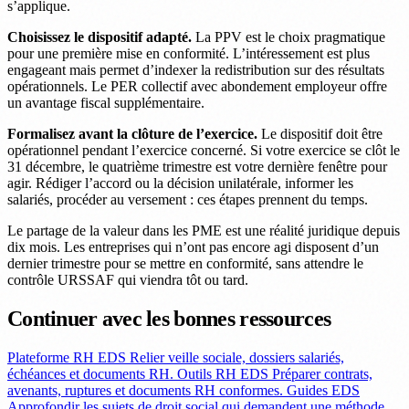
s’applique.
Choisissez le dispositif adapté.
La PPV est le choix pragmatique
pour une première mise en conformité. L’intéressement est plus
engageant mais permet d’indexer la redistribution sur des résultats
opérationnels. Le PER collectif avec abondement employeur offre
un avantage fiscal supplémentaire.
Formalisez avant la clôture de l’exercice.
Le dispositif doit être
opérationnel pendant l’exercice concerné. Si votre exercice se clôt le
31 décembre, le quatrième trimestre est votre dernière fenêtre pour
agir. Rédiger l’accord ou la décision unilatérale, informer les
salariés, procéder au versement : ces étapes prennent du temps.
Le partage de la valeur dans les PME est une réalité juridique depuis
dix mois. Les entreprises qui n’ont pas encore agi disposent d’un
dernier trimestre pour se mettre en conformité, sans attendre le
contrôle URSSAF qui viendra tôt ou tard.
Continuer avec les bonnes ressources
Plateforme RH EDS
Relier veille sociale, dossiers salariés,
échéances et documents RH.
Outils RH EDS
Préparer contrats,
avenants, ruptures et documents RH conformes.
Guides EDS
Approfondir les sujets de droit social qui demandent une méthode.