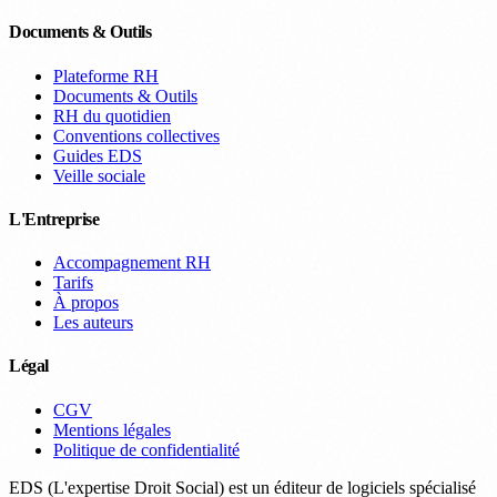
Documents & Outils
Plateforme RH
Documents & Outils
RH du quotidien
Conventions collectives
Guides EDS
Veille sociale
L'Entreprise
Accompagnement RH
Tarifs
À propos
Les auteurs
Légal
CGV
Mentions légales
Politique de confidentialité
EDS (L'expertise Droit Social) est un éditeur de logiciels spécialisé