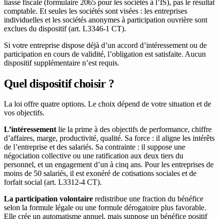
liasse fiscale (formulaire 2065 pour les sociétés à l’IS), pas le résultat
comptable. Et seules les sociétés sont visées : les entreprises
individuelles et les sociétés anonymes à participation ouvrière sont
exclues du dispositif (art. L3346-1 CT).
Si votre entreprise dispose déjà d’un accord d’intéressement ou de
participation en cours de validité, l’obligation est satisfaite. Aucun
dispositif supplémentaire n’est requis.
Quel dispositif choisir ?
La loi offre quatre options. Le choix dépend de votre situation et de
vos objectifs.
L’intéressement
lie la prime à des objectifs de performance, chiffre
d’affaires, marge, productivité, qualité. Sa force : il aligne les intérêts
de l’entreprise et des salariés. Sa contrainte : il suppose une
négociation collective ou une ratification aux deux tiers du
personnel, et un engagement d’un à cinq ans. Pour les entreprises de
moins de 50 salariés, il est exonéré de cotisations sociales et de
forfait social (art. L3312-4 CT).
La participation volontaire
redistribue une fraction du bénéfice
selon la formule légale ou une formule dérogatoire plus favorable.
Elle crée un automatisme annuel, mais suppose un bénéfice positif