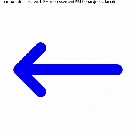
partage de la valeur
PPV
intéressement
PME
épargne salariale