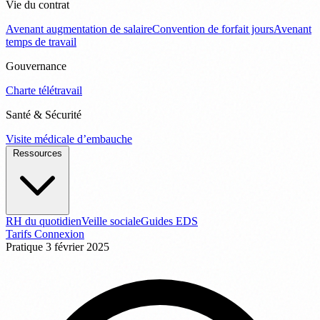
Vie du contrat
Avenant augmentation de salaire
Convention de forfait jours
Avenant
temps de travail
Gouvernance
Charte télétravail
Santé & Sécurité
Visite médicale d’embauche
Ressources
RH du quotidien
Veille sociale
Guides EDS
Tarifs
Connexion
Pratique
3 février 2025