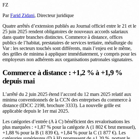
FZ
Par
Farid Zidani
, Directeur juridique
Quatre arrêtés d’extension publiés au Journal officiel entre le 21 et le
25 juin 2025 rendent obligatoires de nouveaux accords salariaux
dans quatre branches distinctes. Commerce à distance, offices
publics de l’habitat, prestataires de services tertiaire, métallurgie du
Var : les secteurs touchés sont différents, mais l’enjeu est le même,
des grilles de minima à appliquer immédiatement, y compris pour les
employeurs non adhérents aux organisations patronales signataires.
Commerce à distance : +1,2 % à +1,9 %
depuis mai
L’arrêté du 2 juin 2025 étend l’accord du 12 mars 2025 relatif aux
minima conventionnels de la CCN des entreprises du commerce à
distance (IDCC 2198, brochure 3333). La nouvelle grille est
applicable depuis le 1er mai 2025.
Les catégories d’entrée (A à C) bénéficient des revalorisations les
plus marquées : +1,87 % pour la catégorie A (1 802 € brut mensuel),
+1,88 % pour la B (1 839 €), +1,84 % pour la C (1 877 €). Les
catégories supérieures (D à H) progressent de +1,20 %, portant le