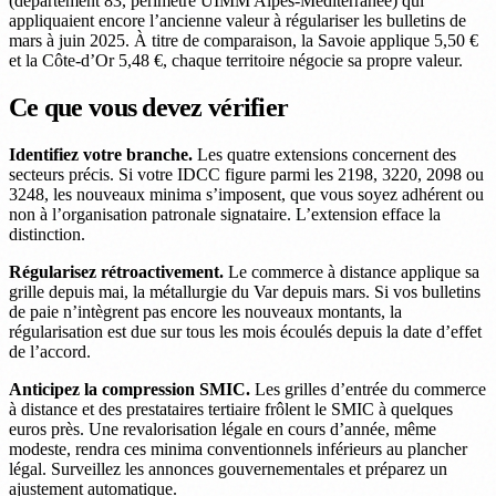
(département 83, périmètre UIMM Alpes-Méditerranée) qui
appliquaient encore l’ancienne valeur à régulariser les bulletins de
mars à juin 2025. À titre de comparaison, la Savoie applique 5,50 €
et la Côte-d’Or 5,48 €, chaque territoire négocie sa propre valeur.
Ce que vous devez vérifier
Identifiez votre branche.
Les quatre extensions concernent des
secteurs précis. Si votre IDCC figure parmi les 2198, 3220, 2098 ou
3248, les nouveaux minima s’imposent, que vous soyez adhérent ou
non à l’organisation patronale signataire. L’extension efface la
distinction.
Régularisez rétroactivement.
Le commerce à distance applique sa
grille depuis mai, la métallurgie du Var depuis mars. Si vos bulletins
de paie n’intègrent pas encore les nouveaux montants, la
régularisation est due sur tous les mois écoulés depuis la date d’effet
de l’accord.
Anticipez la compression SMIC.
Les grilles d’entrée du commerce
à distance et des prestataires tertiaire frôlent le SMIC à quelques
euros près. Une revalorisation légale en cours d’année, même
modeste, rendra ces minima conventionnels inférieurs au plancher
légal. Surveillez les annonces gouvernementales et préparez un
ajustement automatique.