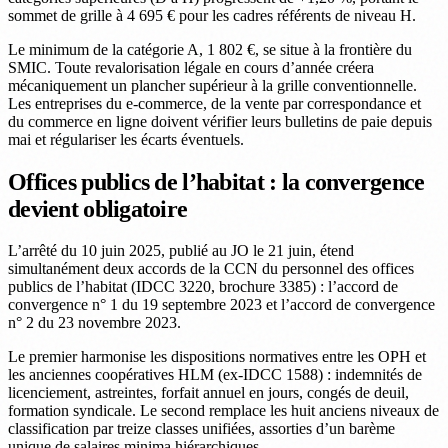
sommet de grille à 4 695 € pour les cadres référents de niveau H.
Le minimum de la catégorie A, 1 802 €, se situe à la frontière du
SMIC. Toute revalorisation légale en cours d’année créera
mécaniquement un plancher supérieur à la grille conventionnelle.
Les entreprises du e-commerce, de la vente par correspondance et
du commerce en ligne doivent vérifier leurs bulletins de paie depuis
mai et régulariser les écarts éventuels.
Offices publics de l’habitat : la convergence
devient obligatoire
L’arrêté du 10 juin 2025, publié au JO le 21 juin, étend
simultanément deux accords de la CCN du personnel des offices
publics de l’habitat (IDCC 3220, brochure 3385) : l’accord de
convergence n° 1 du 19 septembre 2023 et l’accord de convergence
n° 2 du 23 novembre 2023.
Le premier harmonise les dispositions normatives entre les OPH et
les anciennes coopératives HLM (ex-IDCC 1588) : indemnités de
licenciement, astreintes, forfait annuel en jours, congés de deuil,
formation syndicale. Le second remplace les huit anciens niveaux de
classification par treize classes unifiées, assorties d’un barème
unique de salaires minima hiérarchiques.