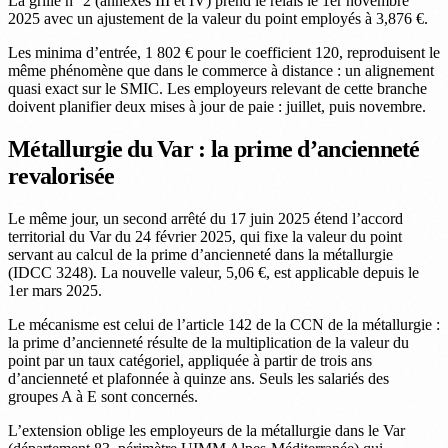
La grille n° 2 (annexes III et IV) prend le relais le 1er novembre
2025 avec un ajustement de la valeur du point employés à 3,876 €.
Les minima d’entrée, 1 802 € pour le coefficient 120, reproduisent le
même phénomène que dans le commerce à distance : un alignement
quasi exact sur le SMIC. Les employeurs relevant de cette branche
doivent planifier deux mises à jour de paie : juillet, puis novembre.
Métallurgie du Var : la prime d’ancienneté
revalorisée
Le même jour, un second arrêté du 17 juin 2025 étend l’accord
territorial du Var du 24 février 2025, qui fixe la valeur du point
servant au calcul de la prime d’ancienneté dans la métallurgie
(IDCC 3248). La nouvelle valeur, 5,06 €, est applicable depuis le
1er mars 2025.
Le mécanisme est celui de l’article 142 de la CCN de la métallurgie :
la prime d’ancienneté résulte de la multiplication de la valeur du
point par un taux catégoriel, appliquée à partir de trois ans
d’ancienneté et plafonnée à quinze ans. Seuls les salariés des
groupes A à E sont concernés.
L’extension oblige les employeurs de la métallurgie dans le Var