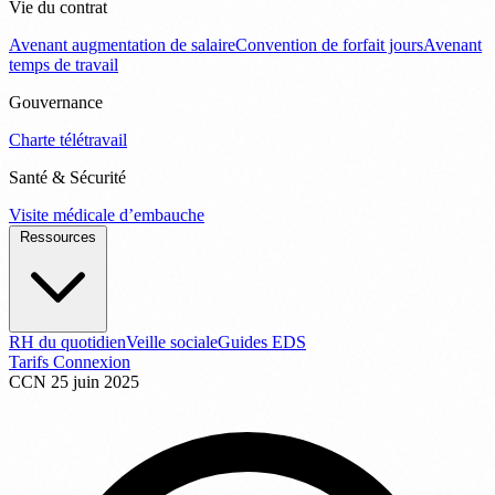
Vie du contrat
Avenant augmentation de salaire
Convention de forfait jours
Avenant
temps de travail
Gouvernance
Charte télétravail
Santé & Sécurité
Visite médicale d’embauche
Ressources
RH du quotidien
Veille sociale
Guides EDS
Tarifs
Connexion
CCN
25 juin 2025