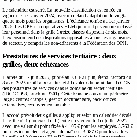
Le calendrier est serré. La nouvelle classification est entrée en
vigueur le 1er janvier 2024, avec un délai d’adaptation de vingt-
quatre mois pour les organismes. L’échéance tombe au 1er janvier
2026. Les OPH et coopératives HLM qui n’ont pas encore reclassé
leur personnel dans la grille à treize classes disposent de six mois.
L’extension rend ces dispositions opposables à tous les organismes
du secteur, y compris les non-adhérents à la Fédération des OPH.
Prestataires de services tertiaire : deux
grilles, deux échéances
L’arrêté du 17 juin 2025, publié au JO le 21 juin, étend l’accord du
8 avril 2025 relatif aux salaires et à la valeur du point dans la CCN
des prestataires de services dans le domaine du secteur tertiaire
(IDCC 2098, brochure 3301). Cette branche couvre un périmètre
large : centres d’appels, gestion documentaire, back-offices
externalisés, recouvrement amiable.
L’accord prévoit deux grilles à appliquer selon un calendrier décalé.
La grille n° 1 (annexes I et II) entre en vigueur le 1er juillet 2025
avec une valeur du point fixée à 4,105 € pour les employés, 3,763 €
pour les techniciens et agents de maîtrise, 3,687 € pour les cadres.