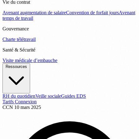
Vie du contrat
Avenant augmentation de salaire
Convention de forfait jours
Avenant
temps de travail
Gouvernance
Charte télétravail
Santé & Sécurité
Visite médicale d’embauche
Ressources
RH du quotidien
Veille sociale
Guides EDS
Tarifs
Connexion
CCN
10 mars 2025