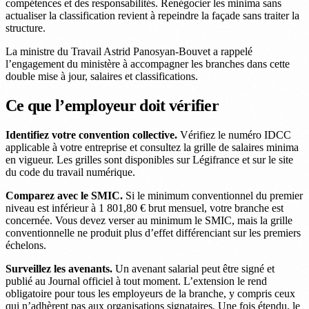
compétences et des responsabilités. Renégocier les minima sans
actualiser la classification revient à repeindre la façade sans traiter la
structure.
La ministre du Travail Astrid Panosyan-Bouvet a rappelé
l’engagement du ministère à accompagner les branches dans cette
double mise à jour, salaires et classifications.
Ce que l’employeur doit vérifier
Identifiez votre convention collective.
Vérifiez le numéro IDCC
applicable à votre entreprise et consultez la grille de salaires minima
en vigueur. Les grilles sont disponibles sur Légifrance et sur le site
du code du travail numérique.
Comparez avec le SMIC.
Si le minimum conventionnel du premier
niveau est inférieur à 1 801,80 € brut mensuel, votre branche est
concernée. Vous devez verser au minimum le SMIC, mais la grille
conventionnelle ne produit plus d’effet différenciant sur les premiers
échelons.
Surveillez les avenants.
Un avenant salarial peut être signé et
publié au Journal officiel à tout moment. L’extension le rend
obligatoire pour tous les employeurs de la branche, y compris ceux
qui n’adhèrent pas aux organisations signataires. Une fois étendu, le