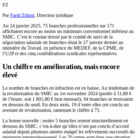
FZ
Par
Farid Zidani
, Directeur juridique
Au 24 janvier 2025, 75 branches professionnelles sur 171
affichaient encore au moins un minimum conventionnel inférieur au
SMIC. C’est le constat dressé par le comité de suivi de la
négociation salariale de branches réuni le 27 janvier dernier au
ministère du Travail, en présence du MEDEF, de la CPME, de
l’U2P et des cinq confédérations syndicales représentatives.
Un chiffre en amélioration, mais encore
élevé
Le nombre de branches en infraction est en baisse. Au lendemain de
la revalorisation du SMIC au 1er novembre 2024 (portée à 11,88 €
de l’heure, soit 1 801,80 € brut mensuel), 94 branches se trouvaient
en dessous du seuil. En deux mois, 19 d’entre elles ont conclu un
avenant de revalorisation, ramenant le chiffre à 75.
La bonne nouvelle : seules 5 branches restent structurellement en
dessous du SMIC, c’est-à-dire qu’elles n’ont pas conclu d’accord
salarial depuis plusieurs années malgré les relèvements successifs du
minimum interprofessionnel. Les 70 autres sont dans une situation