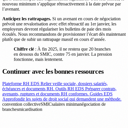
nouveau minimum s’applique rétroactivement à la date prévue par
l’avenant.
Anticipez les rattrapages.
Si un avenant en cours de négociation
prévoit une revalorisation avec effet rétroactif au 1er janvier, les
employeurs devront régulariser les bulletins de paie des mois
écoulés. Nous recommandons de provisionner l’écart dès maintenant
plutôt que de subir un rattrapage massif en cours d’année.
Chiffre clé
: À fin 2025, il ne restera que 20 branches
en dessous du SMIC, contre 75 en janvier. La pression
fonctionne, mais lentement.
Continuer avec les bonnes ressources
Plateforme RH EDS
Relier veille sociale, dossiers salariés,
échéances et documents RH.
Outils RH EDS
Préparer contrats,
avenants, ruptures et documents RH conformes.
Guides EDS
Approfondir les sujets de droit social qui demandent une méthode.
convention collective
SMIC
salaires minima
négociation de
branche
smicardisation