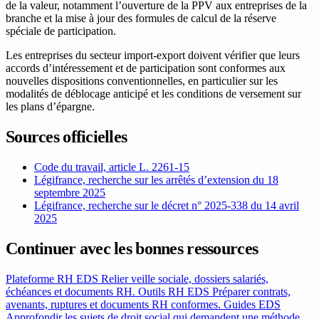
de la valeur, notamment l’ouverture de la PPV aux entreprises de la
branche et la mise à jour des formules de calcul de la réserve
spéciale de participation.
Les entreprises du secteur import-export doivent vérifier que leurs
accords d’intéressement et de participation sont conformes aux
nouvelles dispositions conventionnelles, en particulier sur les
modalités de déblocage anticipé et les conditions de versement sur
les plans d’épargne.
Sources officielles
Code du travail, article L. 2261-15
Légifrance, recherche sur les arrêtés d’extension du 18
septembre 2025
Légifrance, recherche sur le décret n° 2025-338 du 14 avril
2025
Continuer avec les bonnes ressources
Plateforme RH EDS
Relier veille sociale, dossiers salariés,
échéances et documents RH.
Outils RH EDS
Préparer contrats,
avenants, ruptures et documents RH conformes.
Guides EDS
Approfondir les sujets de droit social qui demandent une méthode.