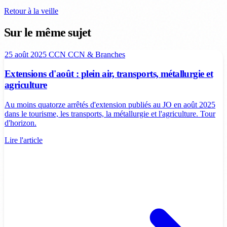
Retour à la veille
Sur le même sujet
25 août 2025
CCN
CCN & Branches
Extensions d'août : plein air, transports, métallurgie et
agriculture
Au moins quatorze arrêtés d'extension publiés au JO en août 2025
dans le tourisme, les transports, la métallurgie et l'agriculture. Tour
d'horizon.
Lire l'article