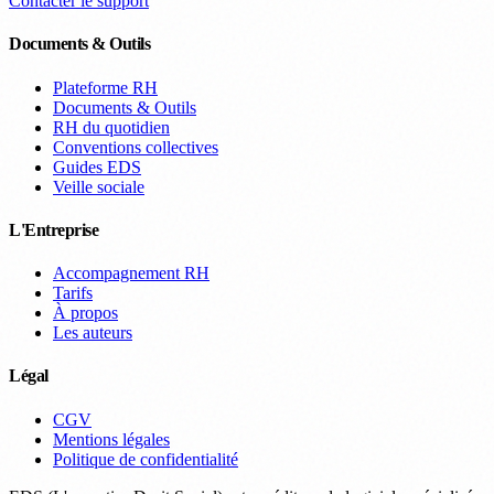
Contacter le support
Documents & Outils
Plateforme RH
Documents & Outils
RH du quotidien
Conventions collectives
Guides EDS
Veille sociale
L'Entreprise
Accompagnement RH
Tarifs
À propos
Les auteurs
Légal
CGV
Mentions légales
Politique de confidentialité