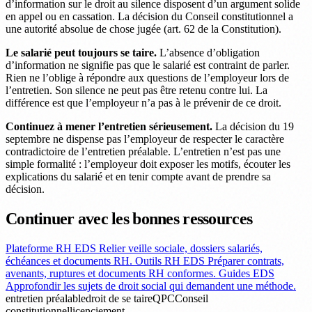
d’information sur le droit au silence disposent d’un argument solide
en appel ou en cassation. La décision du Conseil constitutionnel a
une autorité absolue de chose jugée (art. 62 de la Constitution).
Le salarié peut toujours se taire.
L’absence d’obligation
d’information ne signifie pas que le salarié est contraint de parler.
Rien ne l’oblige à répondre aux questions de l’employeur lors de
l’entretien. Son silence ne peut pas être retenu contre lui. La
différence est que l’employeur n’a pas à le prévenir de ce droit.
Continuez à mener l’entretien sérieusement.
La décision du 19
septembre ne dispense pas l’employeur de respecter le caractère
contradictoire de l’entretien préalable. L’entretien n’est pas une
simple formalité : l’employeur doit exposer les motifs, écouter les
explications du salarié et en tenir compte avant de prendre sa
décision.
Continuer avec les bonnes ressources
Plateforme RH EDS
Relier veille sociale, dossiers salariés,
échéances et documents RH.
Outils RH EDS
Préparer contrats,
avenants, ruptures et documents RH conformes.
Guides EDS
Approfondir les sujets de droit social qui demandent une méthode.
entretien préalable
droit de se taire
QPC
Conseil
constitutionnel
licenciement