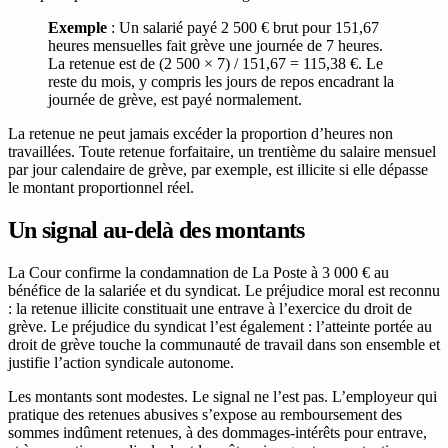
Exemple
: Un salarié payé 2 500 € brut pour 151,67
heures mensuelles fait grève une journée de 7 heures.
La retenue est de (2 500 × 7) / 151,67 = 115,38 €. Le
reste du mois, y compris les jours de repos encadrant la
journée de grève, est payé normalement.
La retenue ne peut jamais excéder la proportion d’heures non
travaillées. Toute retenue forfaitaire, un trentième du salaire mensuel
par jour calendaire de grève, par exemple, est illicite si elle dépasse
le montant proportionnel réel.
Un signal au-delà des montants
La Cour confirme la condamnation de La Poste à 3 000 € au
bénéfice de la salariée et du syndicat. Le préjudice moral est reconnu
: la retenue illicite constituait une entrave à l’exercice du droit de
grève. Le préjudice du syndicat l’est également : l’atteinte portée au
droit de grève touche la communauté de travail dans son ensemble et
justifie l’action syndicale autonome.
Les montants sont modestes. Le signal ne l’est pas. L’employeur qui
pratique des retenues abusives s’expose au remboursement des
sommes indûment retenues, à des dommages-intérêts pour entrave,