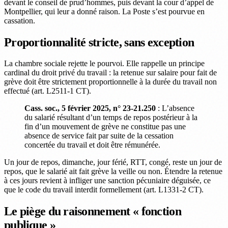
devant le conseil de prud’hommes, puis devant la cour d’appel de
Montpellier, qui leur a donné raison. La Poste s’est pourvue en
cassation.
Proportionnalité stricte, sans exception
La chambre sociale rejette le pourvoi. Elle rappelle un principe
cardinal du droit privé du travail : la retenue sur salaire pour fait de
grève doit être strictement proportionnelle à la durée du travail non
effectué (art. L2511-1 CT).
Cass. soc., 5 février 2025, n° 23-21.250
: L’absence
du salarié résultant d’un temps de repos postérieur à la
fin d’un mouvement de grève ne constitue pas une
absence de service fait par suite de la cessation
concertée du travail et doit être rémunérée.
Un jour de repos, dimanche, jour férié, RTT, congé, reste un jour de
repos, que le salarié ait fait grève la veille ou non. Étendre la retenue
à ces jours revient à infliger une sanction pécuniaire déguisée, ce
que le code du travail interdit formellement (art. L1331-2 CT).
Le piège du raisonnement « fonction
publique »