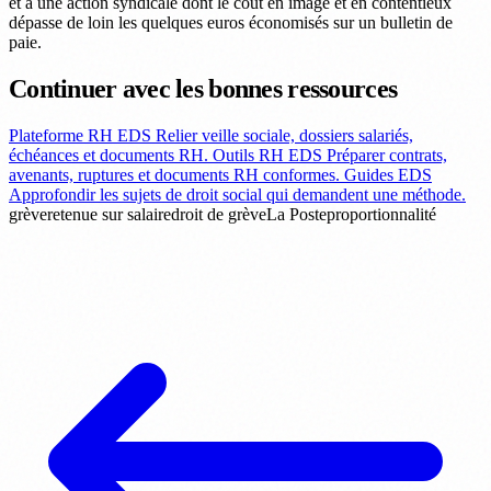
et à une action syndicale dont le coût en image et en contentieux
dépasse de loin les quelques euros économisés sur un bulletin de
paie.
Continuer avec les bonnes ressources
Plateforme RH EDS
Relier veille sociale, dossiers salariés,
échéances et documents RH.
Outils RH EDS
Préparer contrats,
avenants, ruptures et documents RH conformes.
Guides EDS
Approfondir les sujets de droit social qui demandent une méthode.
grève
retenue sur salaire
droit de grève
La Poste
proportionnalité