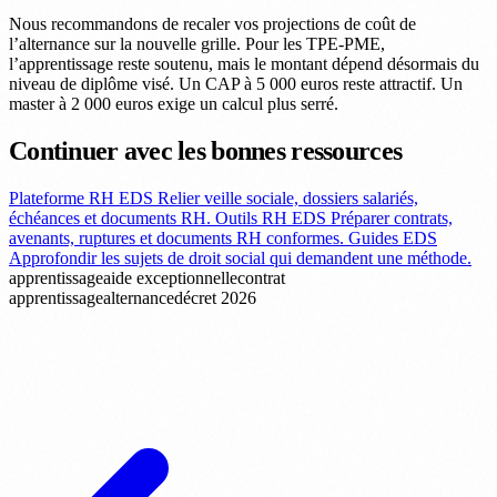
Nous recommandons de recaler vos projections de coût de
l’alternance sur la nouvelle grille. Pour les TPE-PME,
l’apprentissage reste soutenu, mais le montant dépend désormais du
niveau de diplôme visé. Un CAP à 5 000 euros reste attractif. Un
master à 2 000 euros exige un calcul plus serré.
Continuer avec les bonnes ressources
Plateforme RH EDS
Relier veille sociale, dossiers salariés,
échéances et documents RH.
Outils RH EDS
Préparer contrats,
avenants, ruptures et documents RH conformes.
Guides EDS
Approfondir les sujets de droit social qui demandent une méthode.
apprentissage
aide exceptionnelle
contrat
apprentissage
alternance
décret 2026