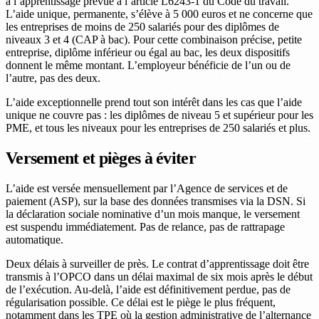
à l’apprentissage prévue à l’article L6243-1 du Code du travail.
L’aide unique, permanente, s’élève à 5 000 euros et ne concerne que
les entreprises de moins de 250 salariés pour des diplômes de
niveaux 3 et 4 (CAP à bac). Pour cette combinaison précise, petite
entreprise, diplôme inférieur ou égal au bac, les deux dispositifs
donnent le même montant. L’employeur bénéficie de l’un ou de
l’autre, pas des deux.
L’aide exceptionnelle prend tout son intérêt dans les cas que l’aide
unique ne couvre pas : les diplômes de niveau 5 et supérieur pour les
PME, et tous les niveaux pour les entreprises de 250 salariés et plus.
Versement et pièges à éviter
L’aide est versée mensuellement par l’Agence de services et de
paiement (ASP), sur la base des données transmises via la DSN. Si
la déclaration sociale nominative d’un mois manque, le versement
est suspendu immédiatement. Pas de relance, pas de rattrapage
automatique.
Deux délais à surveiller de près. Le contrat d’apprentissage doit être
transmis à l’OPCO dans un délai maximal de six mois après le début
de l’exécution. Au-delà, l’aide est définitivement perdue, pas de
régularisation possible. Ce délai est le piège le plus fréquent,
notamment dans les TPE où la gestion administrative de l’alternance