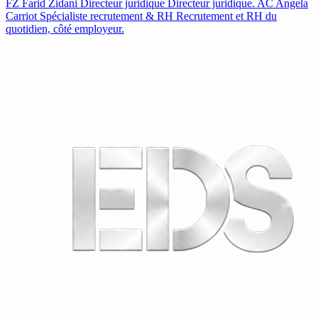
FZ
Farid Zidani
Directeur juridique
Directeur juridique.
AC
Angela
Carriot
Spécialiste recrutement & RH
Recrutement et RH du
quotidien, côté employeur.