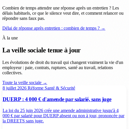
Combien de temps attendre une réponse après un entretien ? Les
délais habituels, ce que le silence veut dire, et comment relancer ou
répondre sans faux pas.
Délai de réponse après entretien : combien de temps ? →
À la une
La veille sociale tenue à jour
Les évolutions de droit du travail qui changent vraiment la vie d'un
employeur : paie, contrats, ruptures, santé au travail, relations
collectives.
Toute la veille sociale →
8 juillet 2026
Réforme
Santé & Sécurité
DUERP : 4 000 € d'amende par salarié, sans juge
La loi du 25 juin 2026 crée une amende administrative jusqu'à 4
000 € par salarié pour DUERP absent ou non à jour, prononcée par
la DREETS sans juge.